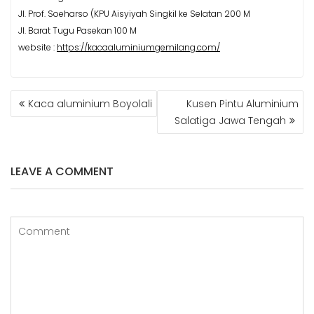
Jl. Prof. Soeharso (KPU Aisyiyah Singkil ke Selatan 200 M
Jl. Barat Tugu Pasekan 100 M
website :
https://kacaaluminiumgemilang.com/
Kaca aluminium Boyolali
Kusen Pintu Aluminium
P
Salatiga Jawa Tengah
O
S
T
LEAVE A COMMENT
N
A
V
I
G
A
T
I
O
N