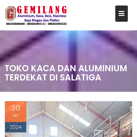
S
k
i
p
t
o
c
o
n
TOKO KACA DAN ALUMINIUM
t
TERDEKAT DI SALATIGA
e
n
t
30
Apr
2024