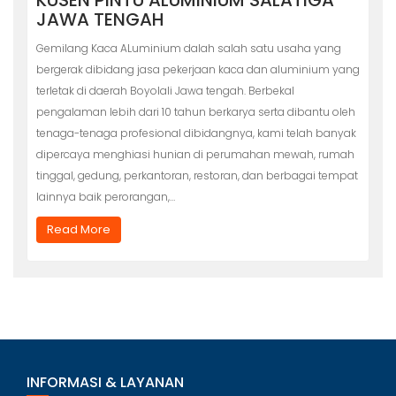
KUSEN PINTU ALUMINIUM SALATIGA
JAWA TENGAH
Gemilang Kaca ALuminium dalah salah satu usaha yang
bergerak dibidang jasa pekerjaan kaca dan aluminium yang
terletak di daerah Boyolali Jawa tengah. Berbekal
pengalaman lebih dari 10 tahun berkarya serta dibantu oleh
tenaga-tenaga profesional dibidangnya, kami telah banyak
dipercaya menghiasi hunian di perumahan mewah, rumah
tinggal, gedung, perkantoran, restoran, dan berbagai tempat
lainnya baik perorangan,…
Read More
INFORMASI & LAYANAN