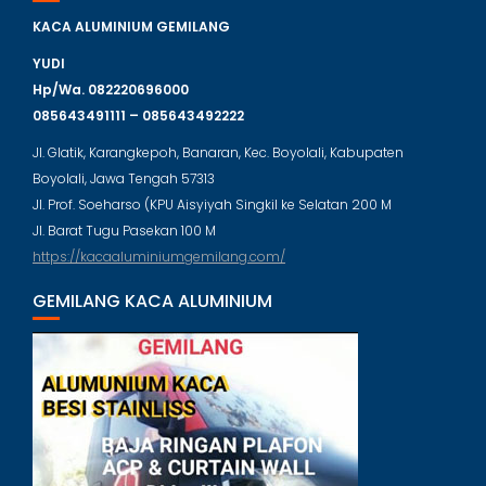
KACA ALUMINIUM GEMILANG
YUDI
Hp/Wa. 082220696000
085643491111 – 085643492222
Jl. Glatik, Karangkepoh, Banaran, Kec. Boyolali, Kabupaten
Boyolali, Jawa Tengah 57313
Jl. Prof. Soeharso (KPU Aisyiyah Singkil ke Selatan 200 M
Jl. Barat Tugu Pasekan 100 M
https://kacaaluminiumgemilang.com/
GEMILANG KACA ALUMINIUM