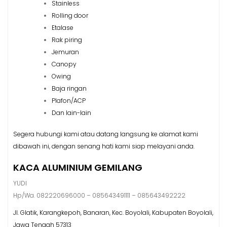
Stainless
Rolling door
Etalase
Rak piring
Jemuran
Canopy
Owing
Baja ringan
Plafon/ACP
Dan lain-lain
Segera hubungi kami atau datang langsung ke alamat kami
dibawah ini, dengan senang hati kami siap melayani anda.
KACA ALUMINIUM GEMILANG
YUDI
Hp/Wa. 082220696000 – 085643491111 – 085643492222
Jl. Glatik, Karangkepoh, Banaran, Kec. Boyolali, Kabupaten Boyolali,
Jawa Tengah 57313