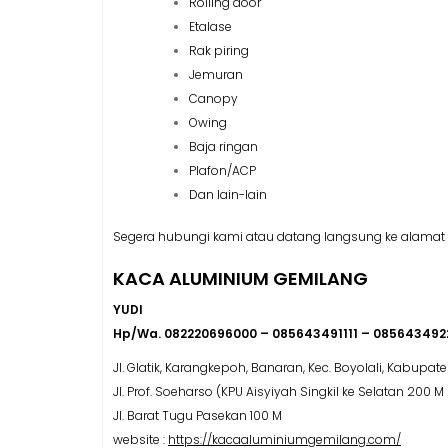
Rolling door
Etalase
Rak piring
Jemuran
Canopy
Owing
Baja ringan
Plafon/ACP
Dan lain-lain
Segera hubungi kami atau datang langsung ke alamat 
KACA ALUMINIUM GEMILANG
YUDI
Hp/Wa. 082220696000 – 085643491111 – 085643492
Jl. Glatik, Karangkepoh, Banaran, Kec. Boyolali, Kabupat
Jl. Prof. Soeharso (KPU Aisyiyah Singkil ke Selatan 200 M
Jl. Barat Tugu Pasekan 100 M
website :
https://kacaaluminiumgemilang.com/