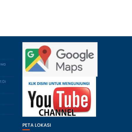
awa
t Di
PETA LOKASI