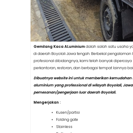
Gemilang Kaca ALuminium
dalah salah satu usaha ya
di daerah Boyolali Jawa tengah. Berbekal pengalaman l
profesional dibidangnya, kami telah banyak dipercay
perkantoran, restoran, dan berbagai tempat lainnya b
Dibuatnya website ini untuk memberikan kemudahan b
aluminium yang professional di wilayah Boyolali, Jaw
pemesanan/pengerjaan luar daerah Boyolali.
Mengerjakan :
Kusen/partisi
Folding gate
Stainless